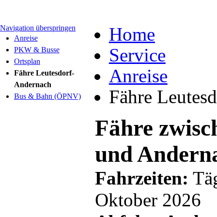
Navigation überspringen
Home
Anreise
Service
PKW & Busse
Ortsplan
Anreise
Fähre Leutesdorf-
Andernach
Fähre Leutes
Bus & Bahn (ÖPNV)
Fähre zwisc
und Andern
Fahrzeiten:
Täg
Oktober 2026